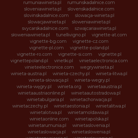
rumuniawinieta.pl
rumunskadalnice.com
sloveniawinieta.pl
slovenskadalnice.com
slovinskadalnice.com
slowacja-winieta.pl
slowacjawinieta.pl
sloweniawinieta.pl
svycarskadalnice.com
szwajcariawinieta.pl
słoweniawinieta.pl
tunellivigno.pl
vignette-at.com
vignette-bg.com
vignette-cz.com
vignette-pl.com
vignette-poland.pl
vignette-ro.com
vignette-si.com
vignette.pl
vignettepoland.pl
vinetki.pl
vinietaelectronica.com
vinieteelectronice.com
wegrywinieta.pl
winieta-austria.pl
winieta-czechy.pl
winieta-litwa.pl
winieta-słowacja.pl
winieta-wegry.pl
winieta-węgry.pl
winieta.org
winietaaustria.pl
winietaaustriaonline.pl
winietaautostradowa.pl
winietabulgaria.pl
winietachorwacja.pl
winietaczechy.pl
winietaestonia.pl
winietalitwa.pl
winietalotwa.pl
winietamoldawia.pl
winietaonline.com
winietapolska.pl
winietarumunia.pl
winietaslovenia.pl
winietaslowacja.pl
winietaslowenia.pl