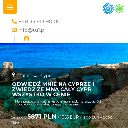
+48 33 813 90 00
info@tu1.pl
Pafos
→
Cypr
ODWIEDŹ MNIE NA CYPRZE I
ZWIEDŹ ZE MNĄ CAŁY CYPR
WSZYSTKO W CENIE
Moja propozycja ważna jest dla mojej rodziny, przyjaciół i
członków klubu wakacyjnego. Zapraszam.
5871 PLN
/ 1365 EUR /
Cena od
(900 EUR + 2000
PLN)