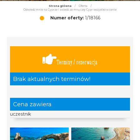
Strona główna
/
Oferta
/
Odwiedź mnie na Cyprze i zwiedź ze mną cały Cypr wszystko w cenie
Numer oferty:
1/18166
Terminy / rezerwacja
Brak aktualnych terminów!
Cena zawiera
uczestnik