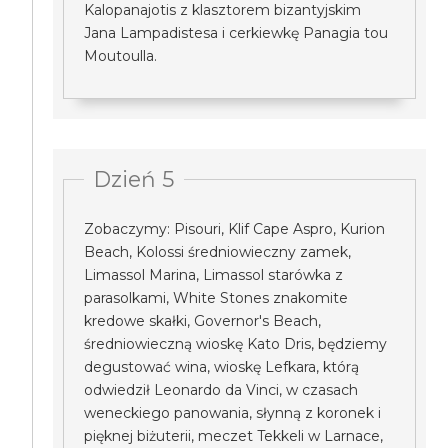
Kalopanajotis z klasztorem bizantyjskim
Jana Lampadistesa i cerkiewkę Panagia tou
Moutoulla.
Dzień 5
Zobaczymy: Pisouri, Klif Cape Aspro, Kurion
Beach, Kolossi średniowieczny zamek,
Limassol Marina, Limassol starówka z
parasolkami, White Stones znakomite
kredowe skałki, Governor's Beach,
średniowieczną wioskę Kato Dris, będziemy
degustować wina, wioskę Lefkara, którą
odwiedził Leonardo da Vinci, w czasach
weneckiego panowania, słynną z koronek i
pięknej biżuterii, meczet Tekkeli w Larnace,