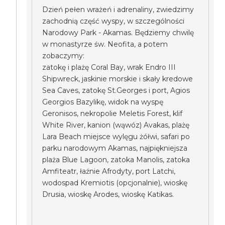
Dzień pełen wrażeń i adrenaliny, zwiedzimy
zachodnią część wyspy, w szczególności
Narodowy Park - Akamas. Będziemy chwilę
w monastyrze św. Neofita, a potem
zobaczymy:
zatokę i plażę Coral Bay, wrak Endro III
Shipwreck, jaskinie morskie i skały kredowe
Sea Caves, zatokę St.Georges i port, Agios
Georgios Bazylikę, widok na wyspę
Geronisos, nekropolie Meletis Forest, klif
White River, kanion (wąwóz) Avakas, plażę
Lara Beach miejsce wylęgu żółwi, safari po
parku narodowym Akamas, najpiękniejsza
plaża Blue Lagoon, zatoka Manolis, zatoka
Amfiteatr, łaźnie Afrodyty, port Latchi,
wodospad Kremiotis (opcjonalnie), wioskę
Drusia, wioskę Arodes, wioskę Katikas.