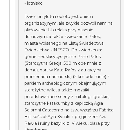
- lotnisko
Dzień przylotu i odlotu jest dniem
organizacyjnym, ale zwykle pozwoli nam na
plażowanie lub relaks przy basenie
domowym, a także zwiedzanie Pafos,
miasta wpisanego na Listę Świadectwa
Dziedzictwa UNESCO. Do zwiedzenia:
górne neoklasycystyczne Pano Pafos
(Starożytna Grecja, 500 m ode mnie z
domu), port w Kato Pafos z atrkacyjną
promenadą nadmorską (2 km ode mnie) z
parkiem archeologicznym obejmującym
starożytne wille, a także mozaiki
przedstawiające sceny z mitologii greckiej,
starożytne katakumby z kapliczką Agia
Solomni Catacomb na tzw. wzgórzu Fabrica
Hill, kościół Ayia Kyriaki z pręgierzem św.
Pawła i ruiny bazyliki z IV wieku, plaża przy