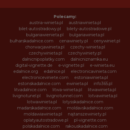
Polecamy:
austria-winieta.pl
austriawinieta.pl
bilet-autostradowy.pl
bilety-autostradowe.pl
bulgariawienieta.pl
bulgariawinieta.pl
bulharskadalnice.com
cenawiniety.pl
cenywiniet.pl
chorwacjawinieta.pl
czechy-winieta.pl
czechywinieta.pl
czechywiniety.pl
dalnicnipoplatky.com
dalnicniznamka.eu
digital-vignette.de
e-vignette.pl
e-winieta.eu
edalnice.org
edalnice.pl
electronicavinieta.com
electroniceviniete.com
estoniawinieta.pl
estonskadalnice.com
ewinieta.pl
info365.pl
litvadalnice.com
litwa-winieta.pl
litwawinieta.pl
livignotunel.pl
livignotunnel.com
lotvawinieta.pl
lotwawinieta.pl
lotysskadalnice.com
madarskadalnice.com
moldavskadalnice.com
moldawiawinieta.pl
najtanszewiniety.pl
oplatyautostradowe.pl
pl-vignette.com
polskadalnice.com
rakouskadalnice.com