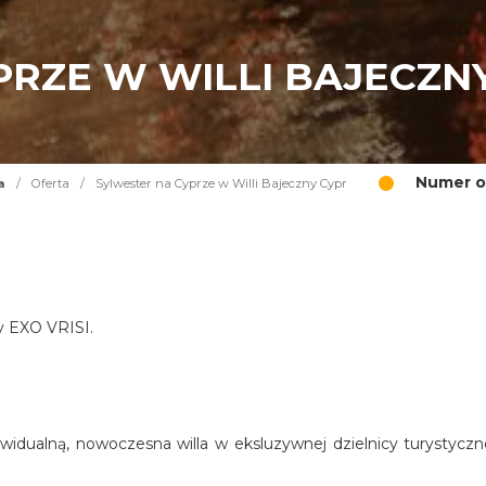
PRZE W WILLI BAJECZN
Numer o
a
/
Oferta
/
Sylwester na Cyprze w Willi Bajeczny Cypr
cy EXO VRISI.
widualną, nowoczesna willa w eksluzywnej dzielnicy turystyczn