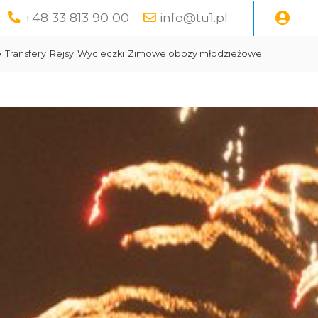
+48 33 813 90 00
info@tu1.pl
e
Transfery
Rejsy
Wycieczki
Zimowe obozy młodzieżowe