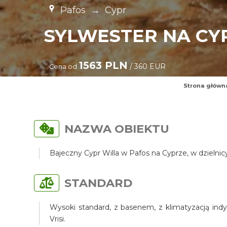
Pafos
→
Cypr
SYLWESTER NA CY
1563 PLN
/ 360 EUR
Cena od
Strona główn
NAZWA OBIEKTU
Bajeczny Cypr Willa w Pafos na Cyprze, w dzielni
STANDARD
Wysoki standard, z basenem, z klimatyzacją indy
Vrisi.