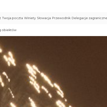
t
Twoja poczta
Winiety
Słowacja
Przewodnik
Delegacje zagraniczn
g obiektów