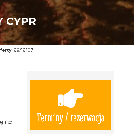
Y CYPR
ferty:
89/18107
Terminy / rezerwacja
ej Exo