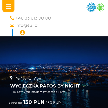
+48 33 813 90 00
info@tu1.pl
Pafos
→
Cypr
WYCIECZKA PAFOS BY NIGHT
To jedyny taki program zwiedzania Pafos
130 PLN
/ 30 EUR
Cena od