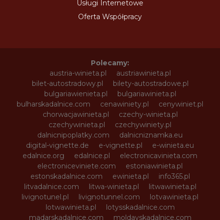
Usługi Internetowe
Oferta Współpracy
Polecamy:
austria-winieta.pl
austriawinieta.pl
bilet-autostradowy.pl
bilety-autostradowe.pl
bulgariawienieta.pl
bulgariawinieta.pl
bulharskadalnice.com
cenawiniety.pl
cenywiniet.pl
chorwacjawinieta.pl
czechy-winieta.pl
czechywinieta.pl
czechywiniety.pl
dalnicnipoplatky.com
dalnicniznamka.eu
digital-vignette.de
e-vignette.pl
e-winieta.eu
edalnice.org
edalnice.pl
electronicavinieta.com
electroniceviniete.com
estoniawinieta.pl
estonskadalnice.com
ewinieta.pl
info365.pl
litvadalnice.com
litwa-winieta.pl
litwawinieta.pl
livignotunel.pl
livignotunnel.com
lotvawinieta.pl
lotwawinieta.pl
lotysskadalnice.com
madarskadalnice.com
moldavskadalnice.com