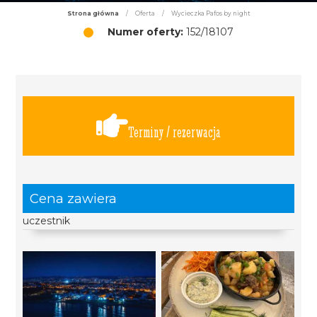
Strona główna
/
Oferta
/
Wycieczka Pafos by night
Numer oferty:
152/18107
Terminy / rezerwacja
Cena zawiera
uczestnik