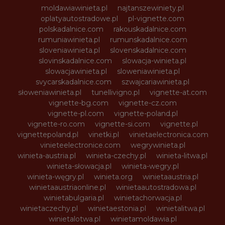
moldawiawinieta.pl
najtanszewiniety.pl
oplatyautostradowe.pl
pl-vignette.com
polskadalnice.com
rakouskadalnice.com
rumuniawinieta.pl
rumunskadalnice.com
sloveniawinieta.pl
slovenskadalnice.com
slovinskadalnice.com
slowacja-winieta.pl
slowacjawinieta.pl
sloweniawinieta.pl
svycarskadalnice.com
szwajcariawinieta.pl
słoweniawinieta.pl
tunellivigno.pl
vignette-at.com
vignette-bg.com
vignette-cz.com
vignette-pl.com
vignette-poland.pl
vignette-ro.com
vignette-si.com
vignette.pl
vignettepoland.pl
vinetki.pl
vinietaelectronica.com
vinieteelectronice.com
wegrywinieta.pl
winieta-austria.pl
winieta-czechy.pl
winieta-litwa.pl
winieta-słowacja.pl
winieta-wegry.pl
winieta-węgry.pl
winieta.org
winietaaustria.pl
winietaaustriaonline.pl
winietaautostradowa.pl
winietabulgaria.pl
winietachorwacja.pl
winietaczechy.pl
winietaestonia.pl
winietalitwa.pl
winietalotwa.pl
winietamoldawia.pl