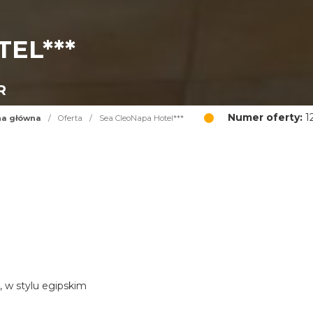
EL***
R
Numer oferty:
1
na główna
/
Oferta
/
Sea CleoNapa Hotel***
, w stylu egipskim