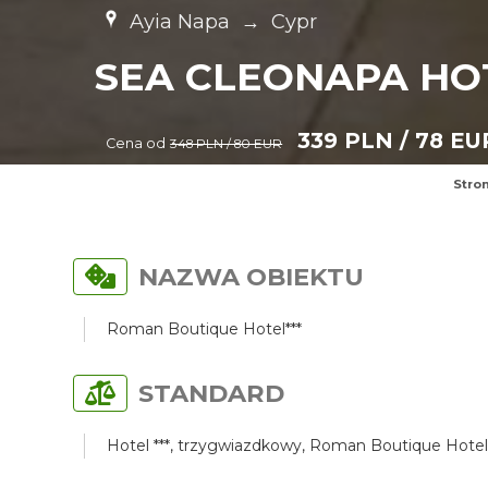
Ayia Napa
→
Cypr
SEA CLEONAPA HOT
339 PLN / 78 EU
Cena od
348 PLN / 80 EUR
Stro
NAZWA OBIEKTU
Roman Boutique Hotel***
STANDARD
Hotel ***, trzygwiazdkowy, Roman Boutique Hotel