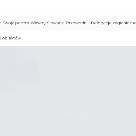
t
Twoja poczta
Winiety
Słowacja
Przewodnik
Delegacje zagraniczn
g obiektów