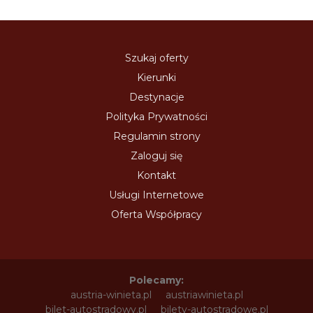
Szukaj oferty
Kierunki
Destynacje
Polityka Prywatności
Regulamin strony
Zaloguj się
Kontakt
Usługi Internetowe
Oferta Współpracy
Polecamy:
austria-winieta.pl
austriawinieta.pl
bilet-autostradowy.pl
bilety-autostradowe.pl