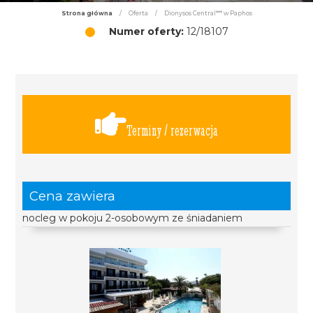
Strona główna
/
Oferta
/
Dionysos Central*** w Paphos
Numer oferty:
12/18107
Terminy / rezerwacja
Cena zawiera
nocleg w pokoju 2-osobowym ze śniadaniem