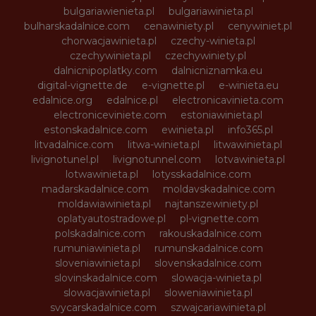
bulgariawienieta.pl
bulgariawinieta.pl
bulharskadalnice.com
cenawiniety.pl
cenywiniet.pl
chorwacjawinieta.pl
czechy-winieta.pl
czechywinieta.pl
czechywiniety.pl
dalnicnipoplatky.com
dalnicniznamka.eu
digital-vignette.de
e-vignette.pl
e-winieta.eu
edalnice.org
edalnice.pl
electronicavinieta.com
electroniceviniete.com
estoniawinieta.pl
estonskadalnice.com
ewinieta.pl
info365.pl
litvadalnice.com
litwa-winieta.pl
litwawinieta.pl
livignotunel.pl
livignotunnel.com
lotvawinieta.pl
lotwawinieta.pl
lotysskadalnice.com
madarskadalnice.com
moldavskadalnice.com
moldawiawinieta.pl
najtanszewiniety.pl
oplatyautostradowe.pl
pl-vignette.com
polskadalnice.com
rakouskadalnice.com
rumuniawinieta.pl
rumunskadalnice.com
sloveniawinieta.pl
slovenskadalnice.com
slovinskadalnice.com
slowacja-winieta.pl
slowacjawinieta.pl
sloweniawinieta.pl
svycarskadalnice.com
szwajcariawinieta.pl