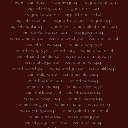
słoweniawinieta.pl
tunellivigno.pl
vignette-at.com
vignette-bg.com
vignette-cz.com
vignette-pl.com
vignette-poland.pl
vignette-ro.com
vignette-si.com
vignette.pl
vignettepoland.pl
vinetki.pl
vinietaelectronica.com
vinieteelectronice.com
wegrywinieta.pl
winieta-austria.pl
winieta-czechy.pl
winieta-litwa.pl
winieta-słowacja.pl
winieta-wegry.pl
winieta-węgry.pl
winieta.org
winietaaustria.pl
winietaaustriaonline.pl
winietaautostradowa.pl
winietabulgaria.pl
winietachorwacja.pl
winietaczechy.pl
winietaestonia.pl
winietalitwa.pl
winietalotwa.pl
winietamoldawia.pl
winietaonline.com
winietapolska.pl
winietarumunia.pl
winietaslovenia.pl
winietaslowacja.pl
winietaslowenia.pl
winietaszwajcaria.pl
winietasłowenia.pl
winietawegry.pl
winietomat.pl
winiety.org
winietydrogowe.pl
winietyelektroniczne.pl
winietyestonia.pl
winietywegry.pl
winietyzagraniczne.pl
winietyzakup.pl