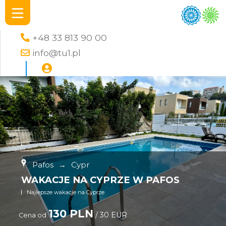
+48 33 813 90 00
info@tu1.pl
Pafos
→
Cypr
WAKACJE NA CYPRZE W PAFOS
Najlepsze wakacje na Cyprze
130 PLN
/ 30 EUR
Cena od