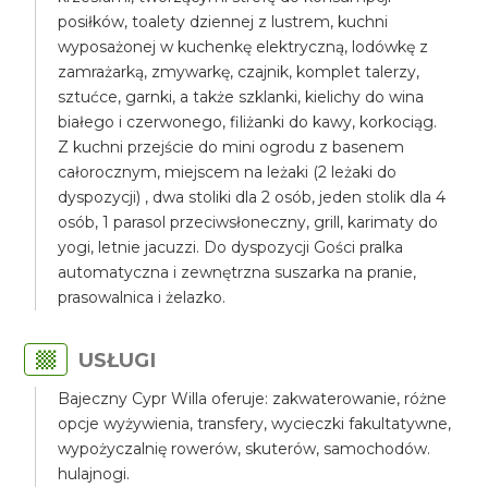
posiłków, toalety dziennej z lustrem, kuchni
wyposażonej w kuchenkę elektryczną, lodówkę z
zamrażarką, zmywarkę, czajnik, komplet talerzy,
sztućce, garnki, a także szklanki, kielichy do wina
białego i czerwonego, filiżanki do kawy, korkociąg.
Z kuchni przejście do mini ogrodu z basenem
całorocznym, miejscem na leżaki (2 leżaki do
dyspozycji) , dwa stoliki dla 2 osób, jeden stolik dla 4
osób, 1 parasol przeciwsłoneczny, grill, karimaty do
yogi, letnie jacuzzi. Do dyspozycji Gości pralka
automatyczna i zewnętrzna suszarka na pranie,
prasowalnica i żelazko.
USŁUGI
Bajeczny Cypr Willa oferuje: zakwaterowanie, różne
opcje wyżywienia, transfery, wycieczki fakultatywne,
wypożyczalnię rowerów, skuterów, samochodów.
hulajnogi.