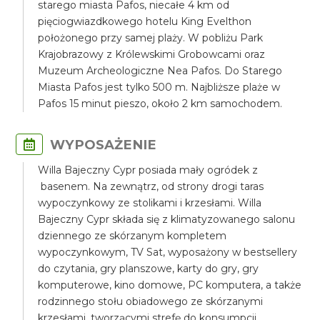
starego miasta Pafos, niecałe 4 km od
pięciogwiazdkowego hotelu King Evelthon
położonego przy samej plaży. W pobliżu Park
Krajobrazowy z Królewskimi Grobowcami oraz
Muzeum Archeologiczne Nea Pafos. Do Starego
Miasta Pafos jest tylko 500 m. Najbliższe plaże w
Pafos 15 minut pieszo, około 2 km samochodem.
WYPOSAŻENIE
Willa Bajeczny Cypr posiada mały ogródek z
basenem. Na zewnątrz, od strony drogi taras
wypoczynkowy ze stolikami i krzesłami. Willa
Bajeczny Cypr składa się z klimatyzowanego salonu
dziennego ze skórzanym kompletem
wypoczynkowym, TV Sat, wyposażony w bestsellery
do czytania, gry planszowe, karty do gry, gry
komputerowe, kino domowe, PC komputera, a także
rodzinnego stołu obiadowego ze skórzanymi
krzesłami, tworzącymi strefę do konsumpcji