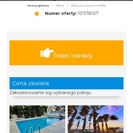
Strona główna
/
Oferta
/
Wakacje na Cyprze w Pafos
Numer oferty:
107/18107
Terminy / rezerwacja
Cena zawiera
Zakwaterowanie wg wybranego pokoju