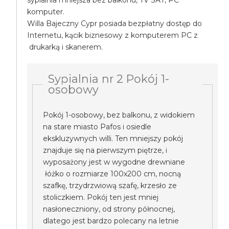
sypialnia mniejsza bez balkonu, TV SAT, PC
komputer.
Willa Bajeczny Cypr posiada bezpłatny dostęp do
Internetu, kącik biznesowy z komputerem PC z
drukarką i skanerem.
Sypialnia nr 2 Pokój 1-
osobowy
Pokój 1-osobowy, bez balkonu, z widokiem
na stare miasto Pafos i osiedle
ekskluzywnych willi. Ten mniejszy pokój
znajduje się na pierwszym piętrze, i
wyposażony jest w wygodne drewniane
łóżko o rozmiarze 100x200 cm, nocną
szafkę, trzydrzwiową szafę, krzesło ze
stoliczkiem. Pokój ten jest mniej
nasłoneczniony, od strony północnej,
dlatego jest bardzo polecany na letnie