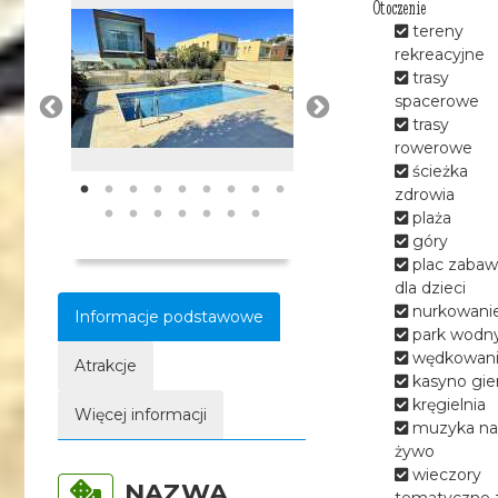
Otoczenie
tereny
rekreacyjne
trasy
spacerowe
trasy
rowerowe
ścieżka
zdrowia
plaża
góry
plac zabaw
dla dzieci
nurkowani
Informacje podstawowe
park wodn
wędkowan
Atrakcje
kasyno gie
kręgielnia
Więcej informacji
muzyka na
żywo
wieczory
NAZWA
tematyczne 