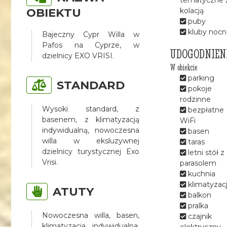
OBIEKTU
kolacją
puby
kluby nocn
Bajeczny Cypr Willa w
Pafos na Cyprze, w
UDOGODNIEN
dzielnicy EXO VRISI.
W obiekcie
parking
STANDARD
pokoje
rodzinne
Wysoki standard, z
bezpłatne
basenem, z klimatyzacją
WiFi
indywidualną, nowoczesna
basen
willa w eksluzywnej
taras
dzielnicy turystycznej Exo
letni stół z
Vrisi.
parasolem
kuchnia
klimatyzac
ATUTY
balkon
pralka
Nowoczesna willa, basen,
czajnik
klimatyzacja indywidualna,
elektryczny