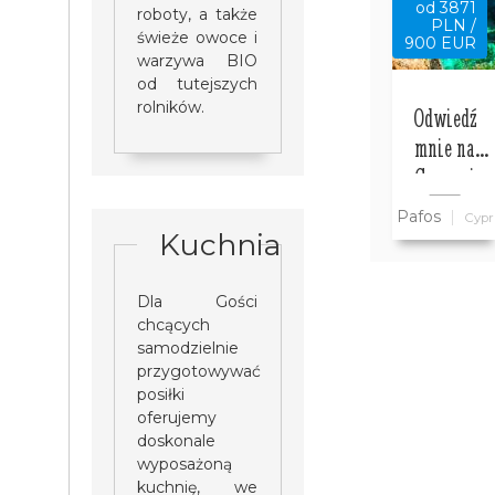
od 3871
roboty, a także
PLN /
świeże owoce i
900 EUR
warzywa BIO
od tutejszych
rolników.
Odwiedź
mnie na
Cyprze i
zwiedź ze
Pafos
Cypr
mną cały
Kuchnia
Cypr
wszystko w
Dla Gości
cenie
chcących
samodzielnie
przygotowywać
posiłki
oferujemy
doskonale
wyposażoną
kuchnię, we