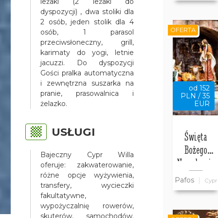
leżaki (2 leżaki do
Bajeczny
dyspozycji) , dwa stoliki dla
2 osób, jeden stolik dla 4
Cypr
OFERTA
osób, 1 parasol
przeciwsłoneczny, grill,
karimaty do yogi, letnie
jacuzzi. Do dyspozycji
Gości pralka automatyczna
i zewnętrzna suszarka na
od 152
pranie, prasowalnica i
PLN / 35
żelazko.
EUR
USŁUGI
Święta
Bożego
Bajeczny Cypr Willa
Narodzenia
oferuje: zakwaterowanie,
w willi
różne opcje wyżywienia,
Pafos
Cypr
transfery, wycieczki
Bajeczny
fakultatywne,
Cypr w
wypożyczalnię rowerów,
Pafos
skuterów, samochodów.