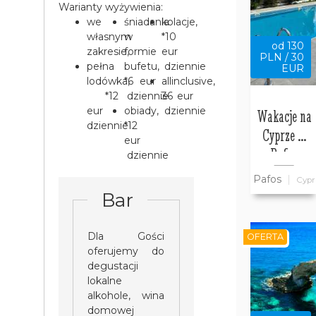
Warianty wyżywienia:
we
śniadania
kolacje,
własnym
w
*10
od 130
zakresie,
formie
eur
PLN / 30
pełna
bufetu,
dziennie
EUR
lodówka,
*6 eur
allinclusive,
*12
dziennie
36 eur
eur
obiady,
dziennie
Wakacje na
dziennie
*12
Cyprze w
eur
Pafos
dziennie
Pafos
Cypr
Bar
Dla Gości
OFERTA
oferujemy do
degustacji
lokalne
alkohole, wina
domowej