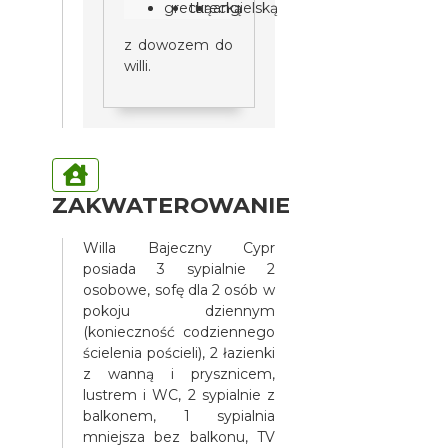
grecką
turecką
angielską
z dowozem do
willi.
ZAKWATEROWANIE
Willa Bajeczny Cypr
posiada 3 sypialnie 2
osobowe, sofę dla 2 osób w
pokoju dziennym
(konieczność codziennego
ścielenia pościeli), 2 łazienki
z wanną i prysznicem,
lustrem i WC, 2 sypialnie z
balkonem, 1 sypialnia
mniejsza bez balkonu, TV