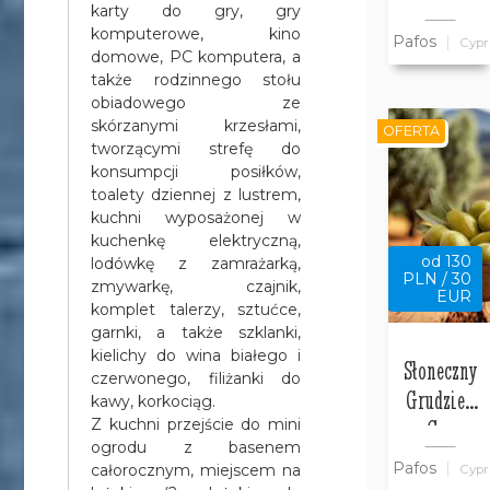
w willi
karty do gry, gry
Bajeczny
komputerowe, kino
Pafos
Cypr
Cypr
domowe, PC komputera, a
także rodzinnego stołu
obiadowego ze
skórzanymi krzesłami,
OFERTA
tworzącymi strefę do
konsumpcji posiłków,
toalety dziennej z lustrem,
kuchni wyposażonej w
kuchenkę elektryczną,
od 130
lodówkę z zamrażarką,
PLN / 30
zmywarkę, czajnik,
EUR
komplet talerzy, sztućce,
garnki, a także szklanki,
kielichy do wina białego i
Słoneczny
czerwonego, filiżanki do
Grudzień
kawy, korkociąg.
na Cyprze
Z kuchni przejście do mini
ogrodu z basenem
w Pafos w
Pafos
całorocznym, miejscem na
Cypr
Willi