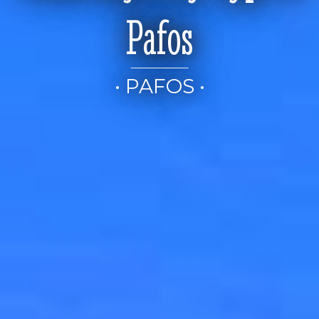
Pafos
• PAFOS •