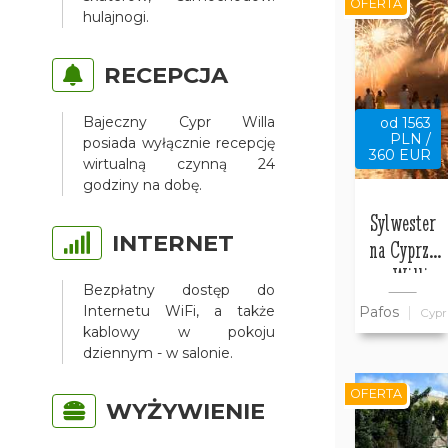
OFERTA
hulajnogi.
RECEPCJA
Bajeczny Cypr Willa
od 1563
PLN /
posiada wyłącznie recepcję
360 EUR
wirtualną czynną 24
godziny na dobę.
Sylwester
INTERNET
na Cyprze
w Willi
Bezpłatny dostęp do
Bajeczny
Internetu WiFi, a także
Pafos
Cypr
Cypr
kablowy w pokoju
dziennym - w salonie.
OFERTA
WYŻYWIENIE