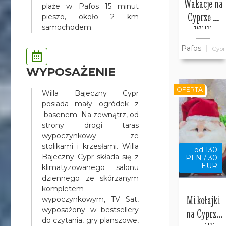
Wakacje na
plaże w Pafos 15 minut
Cyprze w
pieszo, około 2 km
samochodem.
Willi
Bajeczny
Pafos
Cypr
Cypr
WYPOSAŻENIE
OFERTA
Willa Bajeczny Cypr
posiada mały ogródek z
basenem. Na zewnątrz, od
strony drogi taras
wypoczynkowy ze
stolikami i krzesłami. Willa
od 130
Bajeczny Cypr składa się z
PLN / 30
EUR
klimatyzowanego salonu
dziennego ze skórzanym
kompletem
Mikołajki
wypoczynkowym, TV Sat,
wyposażony w bestsellery
na Cyprze
do czytania, gry planszowe,