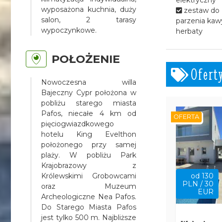
wyposażona kuchnia, duży
zestaw do
salon, 2 tarasy
parzenia kawy
wypoczynkowe.
herbaty
POŁOŻENIE
Ofert
Nowoczesna willa
Bajeczny Cypr położona w
pobliżu starego miasta
Pafos, niecałe 4 km od
OFERTA
pięciogwiazdkowego
hotelu King Evelthon
położonego przy samej
plaży. W pobliżu Park
Krajobrazowy z
Królewskimi Grobowcami
od 130
PLN / 30
oraz Muzeum
EUR
Archeologiczne Nea Pafos.
Do Starego Miasta Pafos
jest tylko 500 m. Najbliższe