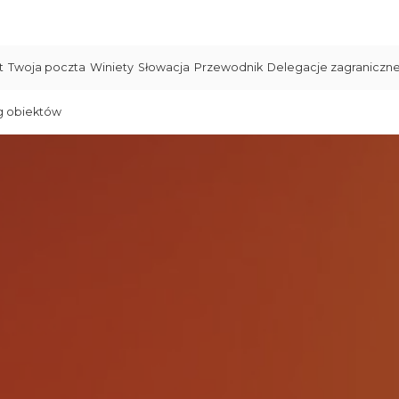
t
Twoja poczta
Winiety
Słowacja
Przewodnik
Delegacje zagraniczn
g obiektów