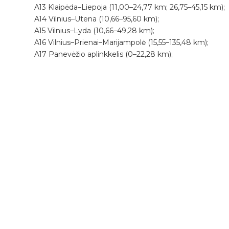
A13 Klaipėda–Liepoja (11,00–24,77 km; 26,75–45,15 km);
A14 Vilnius–Utena (10,66–95,60 km);
A15 Vilnius–Lyda (10,66–49,28 km);
A16 Vilnius–Prienai–Marijampolė (15,55–135,48 km);
A17 Panevėžio aplinkkelis (0–22,28 km);
A18 Šiaulių aplinkkelis (0–17,08 km).
Szukaj oferty
Kierunki
Destynacje