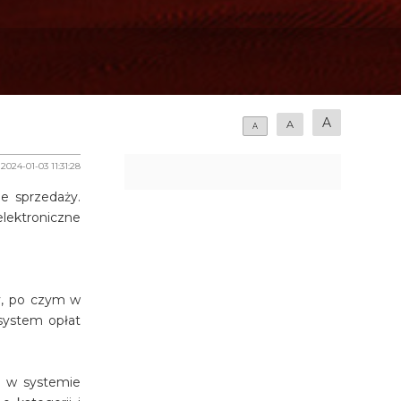
A
A
A
2024-01-03 11:31:28
ie sprzedaży.
elektroniczne
cy, po czym w
 system opłat
y w systemie