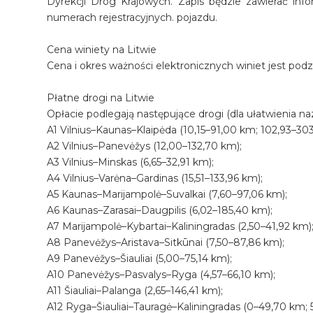
Dyrekcji Dróg Krajowych. Zapis będzie zawierać infor
numerach rejestracyjnych. pojazdu.
Cena winiety na Litwie
Cena i okres ważności elektronicznych winiet jest podz
Płatne drogi na Litwie
Opłacie podlegają następujące drogi (dla ułatwienia na
A1 Vilnius–Kaunas–Klaipėda (10,15–91,00 km; 102,93–303
A2 Vilnius–Panevėžys (12,00–132,70 km);
A3 Vilnius–Minskas (6,65–32,91 km);
A4 Vilnius–Varėna–Gardinas (15,51–133,96 km);
A5 Kaunas–Marijampolė–Suvalkai (7,60–97,06 km);
A6 Kaunas–Zarasai–Daugpilis (6,02–185,40 km);
A7 Marijampolė–Kybartai–Kaliningradas (2,50–41,92 km)
A8 Panevėžys–Aristava–Sitkūnai (7,50–87,86 km);
A9 Panevėžys–Šiauliai (5,00–75,14 km);
A10 Panevėžys–Pasvalys–Ryga (4,57–66,10 km);
A11 Šiauliai–Palanga (2,65–146,41 km);
A12 Ryga–Šiauliai–Tauragė–Kaliningradas (0–49,70 km; 