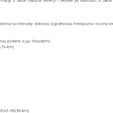
mację o dacie nabycia winiety i okresie jej ważności, a także 
ielona na interwały: dobowa, tygodniowa, miesięczna i roczna wi
zwy podane w jęz. litewskim):
,74 km);
;
59,43–185,96 km);